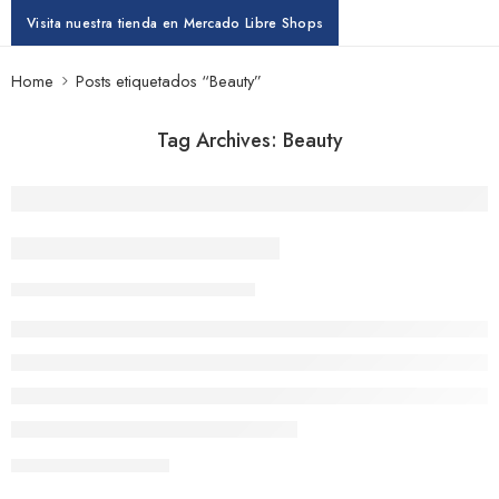
Visita nuestra tienda en Mercado Libre Shops
Home
Posts etiquetados “Beauty”
Tag Archives:
Beauty
Beauty life style classic
fasysmx
13 febrero, 2018
CONTINUE READING ➞